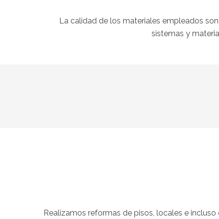
La calidad de los materiales empleados son
sistemas y materia
REFORMA DE BAÑO CON CAMBIO DE BAÑERA POR
COLECCIÓN DE REFORMAS DE CUARTOS DE
COLECCIÓN DE REFORMAS DE COCINAS
REFORMA DE PISCINA
PLATO DE DUCHA.
BAÑO
VIEW PROJECT
VIEW PROJECT
VIEW PROJECT
VIEW PROJECT
Realizamos reformas de pisos, locales e incluso