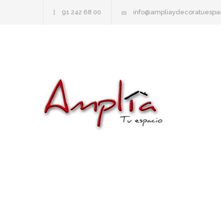
91 242 68 00
info@ampliaydecoratuespa