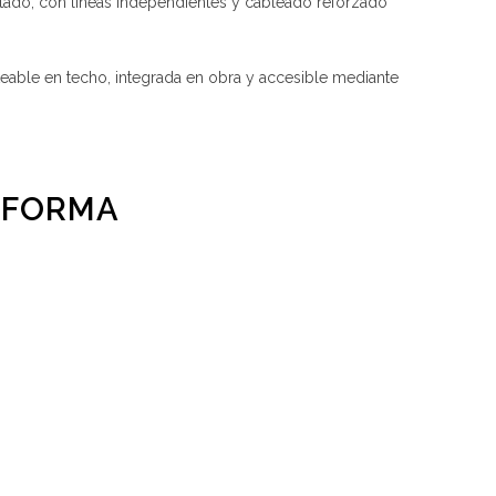
tado, con líneas independientes y cableado reforzado
eable en techo, integrada en obra y accesible mediante
REFORMA