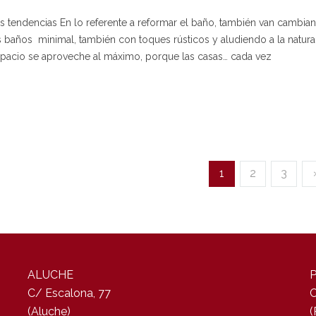
 tendencias En lo referente a reformar el baño, también van cambian
 baños minimal, también con toques rústicos y aludiendo a la natura
spacio se aproveche al máximo, porque las casas… cada vez
1
2
3
ALUCHE
C/ Escalona, 77
C
(Aluche)
(