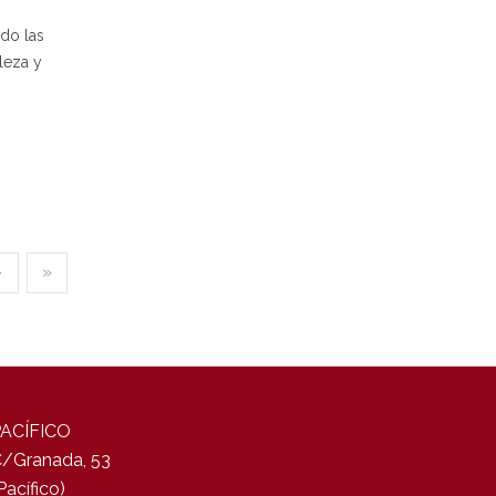
do las
leza y
›
»
PACÍFICO
/Granada, 53
Pacífico)