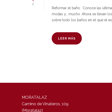
0
Reformar el baño. Conoce las últimas
modas y… mucho. Ahora se llevan los
sobre todo los baños en el que el e
LEER MÁS
MORATALAZ
Camino de Vinateros, 109
(Moratalaz)