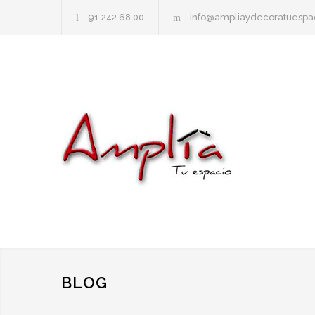
91 242 68 00
info@ampliaydecoratuespa
BLOG