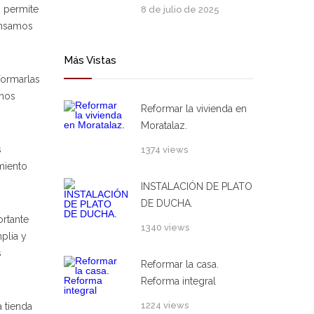
s permite
8 de julio de 2025
pensamos
Más Vistas
formarlas
omos
Reformar la vivienda en
Moratalaz.
s
1374 views
miento
INSTALACIÓN DE PLATO
DE DUCHA.
ortante
1340 views
plia y
s
Reformar la casa.
Reforma integral
1224 views
a tienda