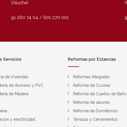
(Aluche)
(
91 260 74 04 / 601 270 001
9
 Servicios
Reformas por Estancias
ma de Viviendas
Reformas Integrales
tería de Aluminio y PVC
Reforma de Cocinas
tería de Madera
Reforma de Cuartos de Baño
a
Reforma de salones
ería
Reforma de Dormitorios
ación y electricidad
Terrazas y Cerramientos