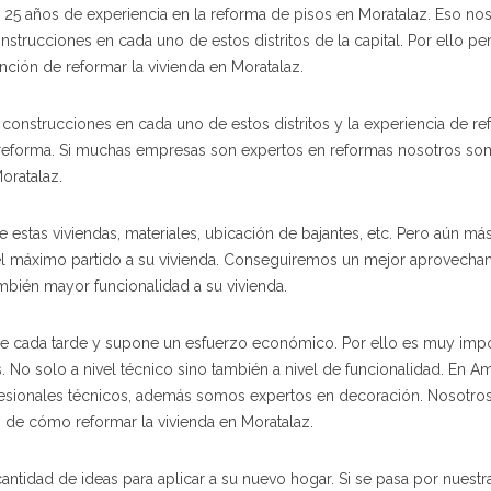
5 años de experiencia en la reforma de pisos en Moratalaz. Eso no
strucciones en cada uno de estos distritos de la capital. Por ello 
nción de reformar la vivienda en Moratalaz.
onstrucciones en cada uno de estos distritos y la experiencia de re
u reforma. Si muchas empresas son expertos en reformas nosotros s
oratalaz.
 estas viviendas, materiales, ubicación de bajantes, etc. Pero aún má
l máximo partido a su vivienda. Conseguiremos un mejor aprovecha
mbién mayor funcionalidad a su vivienda.
ce cada tarde y supone un esfuerzo económico. Por ello es muy imp
 No solo a nivel técnico sino también a nivel de funcionalidad. En Am
sionales técnicos, además somos expertos en decoración. Nosotro
 de cómo reformar la vivienda en Moratalaz.
ntidad de ideas para aplicar a su nuevo hogar. Si se pasa por nuestr