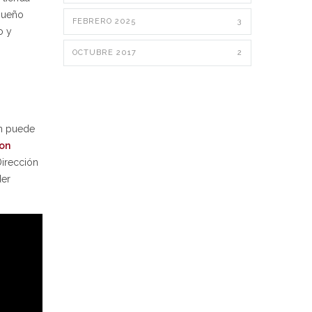
queño
FEBRERO 2025
3
o y
OCTUBRE 2017
2
én puede
on
Dirección
der