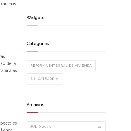
e muchas
Widgets
Categorías
ras
dad de la
REFORMA INTEGRAL DE VIVIENDA
ateriales
SIN CATEGORÍA
Archivos
specto es
JULIO 2025
41
 tienda