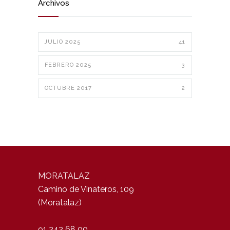
Archivos
JULIO 2025
41
FEBRERO 2025
3
OCTUBRE 2017
2
MORATALAZ
Camino de Vinateros, 109
(Moratalaz)
91 242 68 00